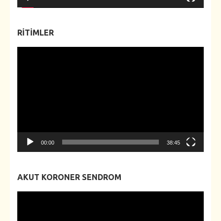
RITIMLER
Video
oynatıcı
00:00
38:45
AKUT KORONER SENDROM
Video
oynatıcı